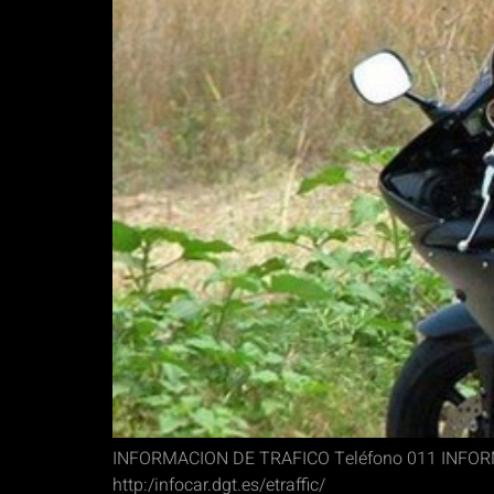
INFORMACION DE TRAFICO Teléfono 011 INFO
http:/infocar.dgt.es/etraffic/