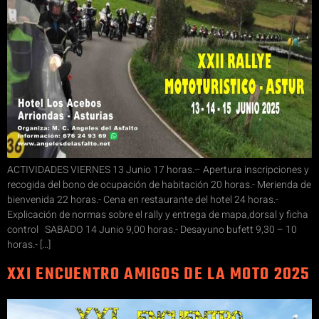
ACTIVIDADES VIERNES 13 Junio 17 horas.– Apertura inscripciones y
recogida del bono de ocupación de habitación 20 horas.- Merienda de
bienvenida 22 horas.- Cena en restaurante del hotel 24 horas.-
Explicación de normas sobre el rally y entrega de mapa,dorsal y ficha
control SABADO 14 Junio 9,00 horas.- Desayuno bufett 9,30 – 10
horas.- […]
XXI ENCUENTRO AMIGOS DE LA MOTO 2025