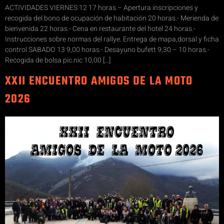
ACTIVIDADES VIERNES 12 17 horas.– Apertura inscripciones y
recogida del bono de ocupación de habitación 20 horas.- Merienda de
bienvenida 22 horas.- Cena en restaurante del hotel 24 horas.-
Instrucciones sobre normas del rallye. Entrega de mapa,dorsal y ficha
control SABADO 13 9,00 horas.- Desayuno bufett 9,30 – 10 horas.-
Recogida de bolsa pic.nic 10,00 […]
XXII ENCUENTRO AMIGOS DE LA MOTO
2026