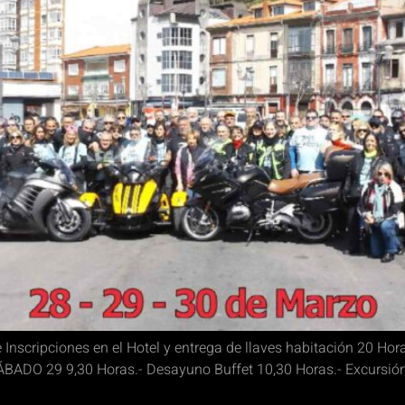
nscripciones en el Hotel y entrega de llaves habitación 20 Hora
ÁBADO 29 9,30 Horas.- Desayuno Buffet 10,30 Horas.- Excursión