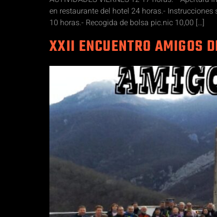
en restaurante del hotel 24 horas.- Instruccione
10 horas.- Recogida de bolsa pic.nic 10,00 […]
XXII ENCUENTRO AMIGOS D