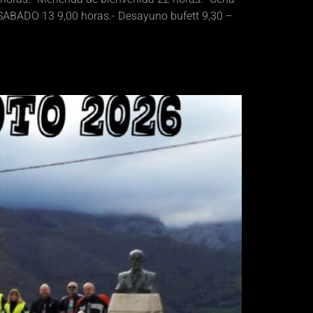
l SABADO 13 9,00 horas.- Desayuno bufett 9,30 –